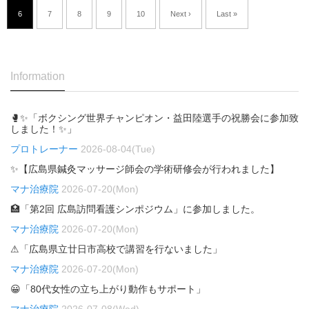
6
7
8
9
10
Next ›
Last »
Information
🥊✨「ボクシング世界チャンピオン・益田陸選手の祝勝会に参加致
しました！✨」
プロトレーナー
2026-08-04(Tue)
✨【広島県鍼灸マッサージ師会の学術研修会が行われました】
マナ治療院
2026-07-20(Mon)
🏥「第2回 広島訪問看護シンポジウム」に参加しました。
マナ治療院
2026-07-20(Mon)
⚠「広島県立廿日市高校で講習を行ないました」
マナ治療院
2026-07-20(Mon)
😀「80代女性の立ち上がり動作もサポート」