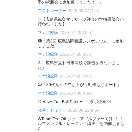
手の祝勝会に参加致しました！✨」
プロトレーナー
2026-08-04(Tue)
✨【広島県鍼灸マッサージ師会の学術研修会が
行われました】
マナ治療院
2026-07-20(Mon)
🏥「第2回 広島訪問看護シンポジウム」に参加
しました。
マナ治療院
2026-07-20(Mon)
⚠「広島県立廿日市高校で講習を行ないまし
た」
マナ治療院
2026-07-20(Mon)
😀「80代女性の立ち上がり動作もサポート」
マナ治療院
2026-07-08(Wed)
⚾ Have Fun Ball Park Hi. コラボ企画 ⚾
公演・セミナー
2026-06-22(Mon)
⛳Team Tee Off ジュニアゴルファー向け 「ゴ
ルフメンタルトレーニング講座」を開催しまし
た