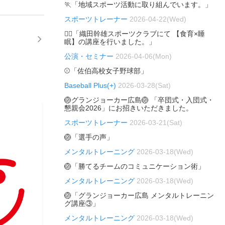
🏃「地域スポーツ活動に取り組んでいます。」
スポーツトレーナー
2026-04-22(Wed)
🏃‍♂️「織田幹雄スポーツクラブにて 【食育×睡
眠】の講座を行いました。」
公演・セミナー
2026-04-06(Mon)
⚾「佐伯高校女子野球部」
Baseball Plus(+)
2026-03-28(Sat)
🏐グランジョーカー広島🏐 「卒団式・入団式・
懇親会2026」にお招きいただきました。
スポーツトレーナー
2026-03-21(Sat)
🏐「選手の声」
メンタルトレーニング
2026-03-18(Wed)
🏐「勝てるチームのコミュニケーション術」
メンタルトレーニング
2026-03-18(Wed)
🏐「グランジョーカー広島 メンタルトレーニン
グ講座③」
メンタルトレーニング
2026-03-18(Wed)