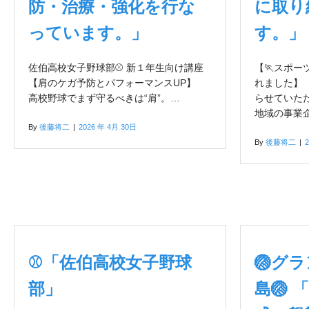
防・治療・強化を行な
に取り
っています。」
す。」
佐伯高校女子野球部⚾️ 新１年生向け講座
【🏃スポ
【肩のケガ予防とパフォーマンスUP】
れました】
高校野球でまず守るべきは“肩”。…
らせていた
地域の事業
By
後藤将二
|
2026 年 4月 30日
By
後藤将二
|
⚾「佐伯高校女子野球
🏐グ
部」
島🏐