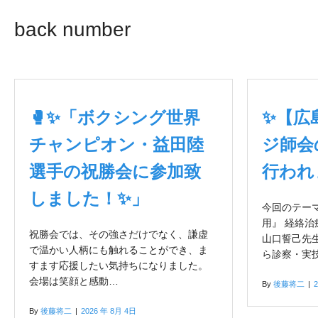
back number
🥊✨「ボクシング世界
✨【広
チャンピオン・益田陸
ジ師会
選手の祝勝会に参加致
行われ
しました！✨」
今回のテー
用』 経絡治
祝勝会では、その強さだけでなく、謙虚
山口誓己先
で温かい人柄にも触れることができ、ま
ら診察・実
すます応援したい気持ちになりました。
会場は笑顔と感動…
By
後藤将二
|
By
後藤将二
|
2026 年 8月 4日