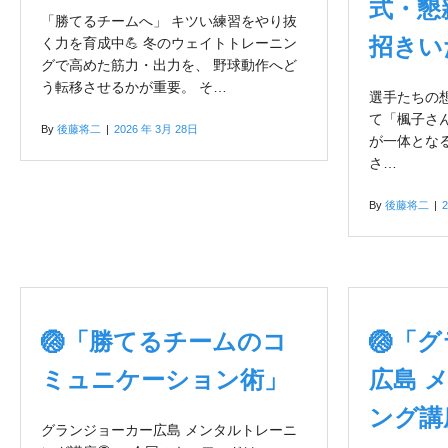
式・懇
「勝てるチームへ」 キツい練習をやり抜
招きい
く力を育成中💪 冬のウェイトトレーニン
グで高めた筋力・出力を、 野球動作へど
う転移させるかが重要。 そ…
選手たちの
て「楓子さ
By
後藤将二
|
2026 年 3月 28日
が一体とな
さ…
By
後藤将二
|
🏐「勝てるチームのコ
🏐「
ミュニケーション術」
広島 
ング講
グランジョーカー広島 メンタルトレーニ