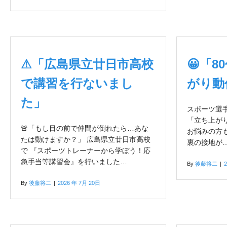
⚠「広島県立廿日市高校
😀「
で講習を行ないまし
がり動
た」
スポーツ選
「立ち上がり
🚨「もし目の前で仲間が倒れたら…あな
お悩みの方
たは動けますか？」 広島県立廿日市高校
裏の接地が
で 『スポーツトレーナーから学ぼう！応
急手当等講習会』を行いました…
By
後藤将二
|
By
後藤将二
|
2026 年 7月 20日