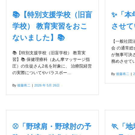
📚【特別支援学校（旧盲
✨「本
学校） 教育実習をおこ
させて
ないました】📚
【一般社団
会 の通常
📚【特別支援学校（旧盲学校） 教育実
が無事可決
習】📚 保健理療科（あん摩マッサージ指
務めさせて
圧）の生徒さん2名を対象に、 治療院経営
の実際についてやパラスポー…
By
後藤将二
|
By
後藤将二
|
2026 年 5月 26日
⚾「野球肩・野球肘の予
🏃「