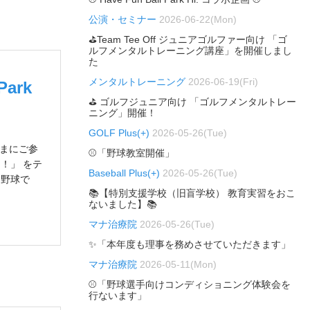
公演・セミナー
2026-06-22(Mon)
⛳Team Tee Off ジュニアゴルファー向け 「ゴ
ルフメンタルトレーニング講座」を開催しまし
た
メンタルトレーニング
2026-06-19(Fri)
Park
⛳ ゴルフジュニア向け 「ゴルフメンタルトレー
ニング」開催！
GOLF Plus(+)
2026-05-26(Tue)
さまにご参
⚾「野球教室開催」
！」 をテ
Baseball Plus(+)
2026-05-26(Tue)
 野球で
📚【特別支援学校（旧盲学校） 教育実習をおこ
ないました】📚
マナ治療院
2026-05-26(Tue)
✨「本年度も理事を務めさせていただきます」
マナ治療院
2026-05-11(Mon)
⚾「野球選手向けコンディショニング体験会を
行ないます」