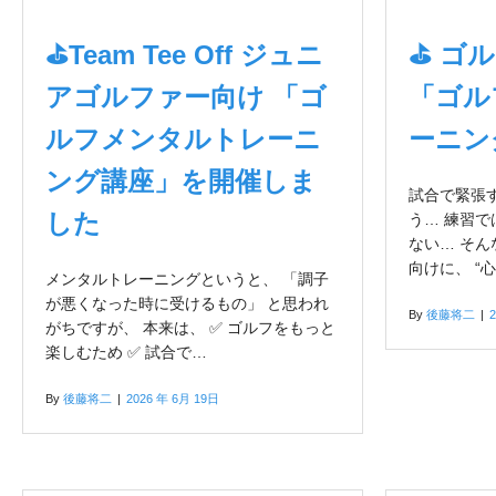
⛳Team Tee Off ジュニ
⛳ ゴ
アゴルファー向け 「ゴ
「ゴル
ルフメンタルトレーニ
ーニン
ング講座」を開催しま
試合で緊張
した
う… 練習
ない… そ
向けに、 “
メンタルトレーニングというと、 「調子
が悪くなった時に受けるもの」 と思われ
By
後藤将二
|
がちですが、 本来は、 ✅ ゴルフをもっと
楽しむため ✅ 試合で…
By
後藤将二
|
2026 年 6月 19日