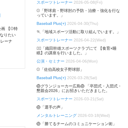
スポーツトレーナー
2026-05-08(Fri)
⚾「野球肩・野球肘の予防・治療・強化を行な
」
っています。」
Baseball Plus(+)
2026-04-30(Thu)
ラボ企画 【⚾特
🏃「地域スポーツ活動に取り組んでいます。」
くなりたい
スポーツトレーナー
2026-04-22(Wed)
トレーナ
🏃‍♂️「織田幹雄スポーツクラブにて 【食育×睡
眠】の講座を行いました。」
公演・セミナー
2026-04-06(Mon)
⚾「佐伯高校女子野球部」
Baseball Plus(+)
2026-03-28(Sat)
🏐グランジョーカー広島🏐 「卒団式・入団式・
懇親会2026」にお招きいただきました。
スポーツトレーナー
2026-03-21(Sat)
🏐「選手の声」
メンタルトレーニング
2026-03-18(Wed)
🏐「勝てるチームのコミュニケーション術」