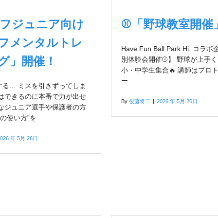
ルフジュニア向け
⚾「野球教室開催
フメンタルトレ
Have Fun Ball Park Hi. コ
グ」開催！
別体験会開催⚾】 野球が上手
小・中学生集合🔥 講師はプロ
ー…
する… ミスを引きずってしま
ではできるのに本番で力が出せ
By
後藤将二
|
2026 年 5月 26日
んなジュニア選手や保護者の方
心の使い方”を…
2026 年 5月 26日