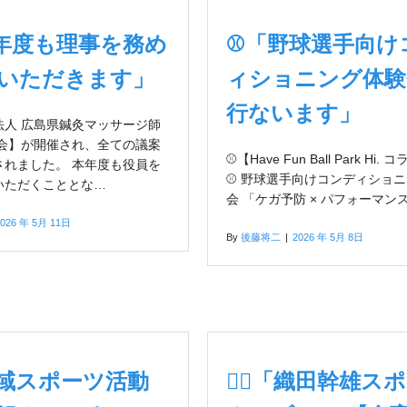
年度も理事を務め
⚾「野球選手向け
いただきます」
ィショニング体験
行ないます」
法人 広島県鍼灸マッサージ師
総会】が開催され、全ての議案
⚾【Have Fun Ball Park Hi.
されました。 本年度も役員を
⚾ 野球選手向けコンディショ
いただくこととな…
会 「ケガ予防 × パフォーマン
2026 年 5月 11日
By
後藤将二
|
2026 年 5月 8日
地域スポーツ活動
🏃‍♂️「織田幹雄ス