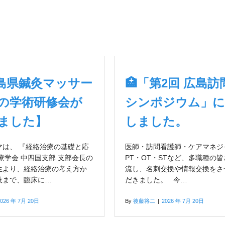
島県鍼灸マッサー
🏥「第2回 広島
の学術研修会が
シンポジウム」に
ました】
しました。
マは、 『経絡治療の基礎と応
医師・訪問看護師・ケアマネジ
療学会 中四国支部 支部会長の
PT・OT・STなど、多職種の
生より、経絡治療の考え方か
流し、名刺交換や情報交換をさ
技まで、臨床に…
だきました。 今…
2026 年 7月 20日
By
後藤将二
|
2026 年 7月 20日