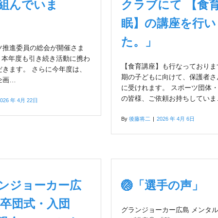
組んでいま
クラブにて 【食育
眠】の講座を行い
た。」
ーツ推進委員の総会が開催さま
 本年度も引き続き活動に携わ
【食育講座】も行なっておりま
だきます。 さらに今年度は、
期の子どもに向けて、保護者さ
企画…
に受けれます。 スポーツ団体
の皆様、ご依頼お持ちしていま
2026 年 4月 22日
By
後藤将二
|
2026 年 4月 6日
ランジョーカー広
🏐「選手の声」
 「卒団式・入団
グランジョーカー広島 メンタ