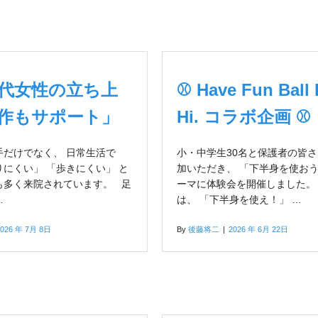
80代女性の立ち上
⚾ Have Fun Ball 
作もサポート」
Hi. コラボ企画 ⚾
手だけでなく、 日常生活で
小・中学生30名と保護者の皆
にくい」 「歩きにくい」 と
加いただき、 「下半身を使おう
も多く来院されています。 足
ーマに体験会を開催しました。
…
は、 「下半身を使え！」 …
2026 年 7月 8日
By
後藤将二
|
2026 年 6月 22日