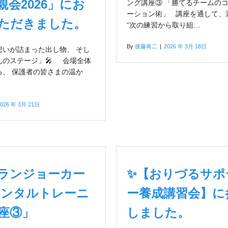
親会2026」にお
ング講座③ 「勝てるチームの
ーション術」 講座を通して、
ただきました。
“次の練習から取り組…
By
後藤将二
|
2026 年 3月 18日
想いが詰まった出し物、 そし
んのステージ」🎤 会場全体
る、 保護者の皆さまの温か
2026 年 3月 21日
グランジョーカー
✨【おりづるサポ
メンタルトレーニ
ー養成講習会】に
座③」
しました。