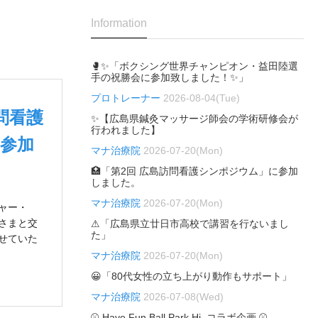
Information
🥊✨「ボクシング世界チャンピオン・益田陸選
手の祝勝会に参加致しました！✨」
プロトレーナー
2026-08-04(Tue)
訪問看護
✨【広島県鍼灸マッサージ師会の学術研修会が
行われました】
参加
マナ治療院
2026-07-20(Mon)
🏥「第2回 広島訪問看護シンポジウム」に参加
しました。
マナ治療院
2026-07-20(Mon)
ャー・
皆さまと交
⚠「広島県立廿日市高校で講習を行ないまし
た」
せていた
マナ治療院
2026-07-20(Mon)
😀「80代女性の立ち上がり動作もサポート」
マナ治療院
2026-07-08(Wed)
⚾ Have Fun Ball Park Hi. コラボ企画 ⚾