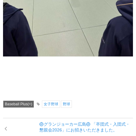
Baseball Plus(+)
女子野球
野球
🏐グランジョーカー広島🏐 「卒団式・入団式・
懇親会2026」にお招きいただきました。