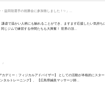
ン・益田陸選手の祝勝会に参加致しました！✨」...
、謙虚で温かい人柄にも触れることができ、ますます応援したい気持ち
同じジムで練習する仲間たちも大興奮！ 世界の頂...
。」
日
アカデミー：フィジカルアドバイザー】 としての活動が本格的にスタ
メンタルトレーニング】、 【広島県鍼灸マッサージ師...