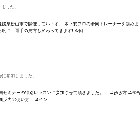
しました」
媛県松山市で開催しています。 木下彩プロの帯同トレーナーを務めま
に、選手の見方も変わってきます❗ 今回...
強会に参加しました」
国セミナーの特別レッスンに参加させて頂きました。 ⛳歩き方 ⛳試
面反力の使い方 ⛳イン...