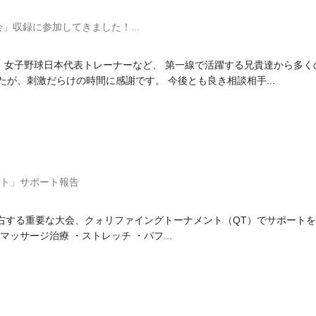
年会」収録に参加してきました！...
、女子野球日本代表トレーナーなど、 第一線で活躍する兄貴達から多く
たが、刺激だらけの時間に感謝です。 今後とも良き相談相手...
ント」サポート報告
日
右する重要な大会、クォリファイングトーナメント（QT）でサポート
ッサージ治療 ・ストレッチ ・パフ...