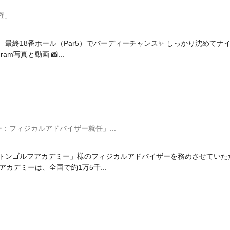
権」
最終18番ホール（Par5）でバーディーチャンス✨ しっかり沈めてナイス
tagram写真と動画 📸...
：フィジカルアドバイザー就任」...
ストンゴルフアカデミー」様のフィジカルアドバイザーを務めさせていた
カデミーは、全国で約1万5千...