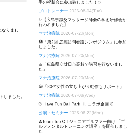
手の祝勝会に参加致しました！✨」
プロトレーナー
2026-08-04(Tue)
✨【広島県鍼灸マッサージ師会の学術研修会が
行われました】
になりまし
マナ治療院
2026-07-20(Mon)
🏥「第2回 広島訪問看護シンポジウム」に参加
しました。
マナ治療院
2026-07-20(Mon)
⚠「広島県立廿日市高校で講習を行ないまし
た」
マナ治療院
2026-07-20(Mon)
😀「80代女性の立ち上がり動作もサポート」
マナ治療院
2026-07-08(Wed)
ートしました。
⚾ Have Fun Ball Park Hi. コラボ企画 ⚾
公演・セミナー
2026-06-22(Mon)
⛳Team Tee Off ジュニアゴルファー向け 「ゴ
ルフメンタルトレーニング講座」を開催しまし
た