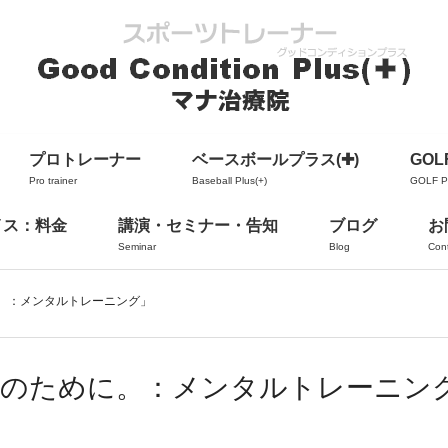
プロトレーナー
ベースボールプラス(✚)
GOLF
Pro trainer
Baseball Plus(+)
GOLF Pl
イス：料金
講演・セミナー・告知
ブログ
お
Seminar
Blog
Con
。：メンタルトレーニング」
手のために。：メンタルトレーニン