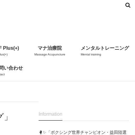
 Plus(+)
マナ治療院
メンタルトレーニング
us(+)
Massage Acupuncture
Mental training
問い合わせ
tact
Information
グ」
🥊✨「ボクシング世界チャンピオン・益田陸選