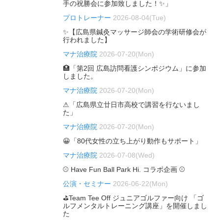
手の祝勝会に参加致しました！✨」
プロトレーナー
2026-08-04(Tue)
✨【広島県鍼灸マッサージ師会の学術研修会が
行われました】
マナ治療院
2026-07-20(Mon)
🏥「第2回 広島訪問看護シンポジウム」に参加
しました。
マナ治療院
2026-07-20(Mon)
⚠「広島県立廿日市高校で講習を行ないまし
た」
マナ治療院
2026-07-20(Mon)
😀「80代女性の立ち上がり動作もサポート」
マナ治療院
2026-07-08(Wed)
⚾ Have Fun Ball Park Hi. コラボ企画 ⚾
公演・セミナー
2026-06-22(Mon)
⛳Team Tee Off ジュニアゴルファー向け 「ゴ
ルフメンタルトレーニング講座」を開催しまし
た