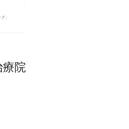
ング」
ナ治療院