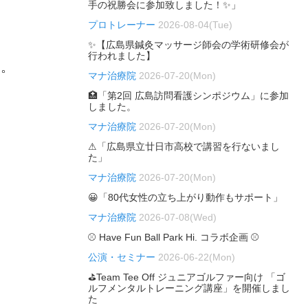
手の祝勝会に参加致しました！✨」
プロトレーナー
2026-08-04(Tue)
✨【広島県鍼灸マッサージ師会の学術研修会が
行われました】
す。
マナ治療院
2026-07-20(Mon)
🏥「第2回 広島訪問看護シンポジウム」に参加
しました。
マナ治療院
2026-07-20(Mon)
⚠「広島県立廿日市高校で講習を行ないまし
た」
マナ治療院
2026-07-20(Mon)
😀「80代女性の立ち上がり動作もサポート」
マナ治療院
2026-07-08(Wed)
⚾ Have Fun Ball Park Hi. コラボ企画 ⚾
公演・セミナー
2026-06-22(Mon)
⛳Team Tee Off ジュニアゴルファー向け 「ゴ
ルフメンタルトレーニング講座」を開催しまし
た