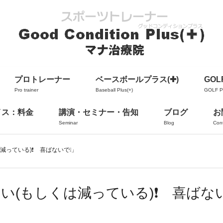
プロトレーナー
ベースボールプラス(✚)
GOLF
Pro trainer
Baseball Plus(+)
GOLF Pl
イス：料金
講演・セミナー・告知
ブログ
お
Seminar
Blog
Con
っている)❗️ 喜ばないで❕」
(もしくは減っている)❗️ 喜ばな