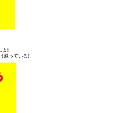
よ‼️
は減っている)