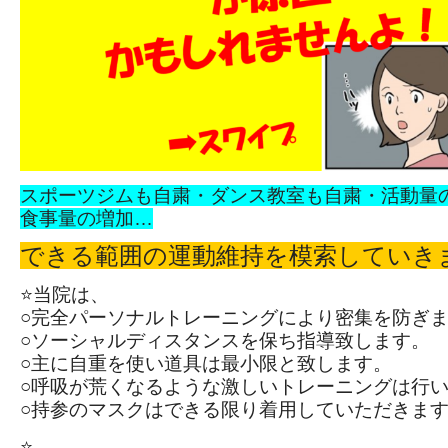
スポーツジムも自粛・ダンス教室も自粛・活動量
食事量の増加…
できる範囲の運動維持を模索していきま
⭐当院は、
○完全パーソナルトレーニングにより密集を防ぎ
○ソーシャルディスタンスを保ち指導致します。
○主に自重を使い道具は最小限と致します。
○呼吸が荒くなるような激しいトレーニングは行
○持参のマスクはできる限り着用していただきます
⭐️