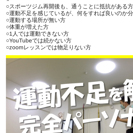
○スポーツジム再開後も、通うことに抵抗がある
○運動不足を感じているが、何をすれば良いのか
○運動する場所が無い方
○体重が増えた方
○1人では運動できない方
○YouTubeでは続かない方
○zoomレッスンでは物足りない方