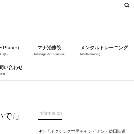
 Plus(+)
マナ治療院
メンタルトレーニング
us(+)
Massage Acupuncture
Mental training
問い合わせ
tact
Information
いで❕」
🥊✨「ボクシング世界チャンピオン・益田陸選