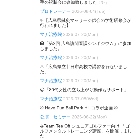
手の祝勝会に参加致しました！✨」
プロトレーナー
2026-08-04(Tue)
✨【広島県鍼灸マッサージ師会の学術研修会が
行われました】
マナ治療院
2026-07-20(Mon)
🏥「第2回 広島訪問看護シンポジウム」に参加
しました。
マナ治療院
2026-07-20(Mon)
⚠「広島県立廿日市高校で講習を行ないまし
た」
マナ治療院
2026-07-20(Mon)
😀「80代女性の立ち上がり動作もサポート」
マナ治療院
2026-07-08(Wed)
⚾ Have Fun Ball Park Hi. コラボ企画 ⚾
公演・セミナー
2026-06-22(Mon)
⛳Team Tee Off ジュニアゴルファー向け 「ゴ
ルフメンタルトレーニング講座」を開催しまし
た