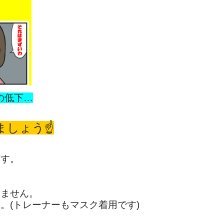
の低下…
しょう☝️
ます。
いません。
。(トレーナーもマスク着用です)