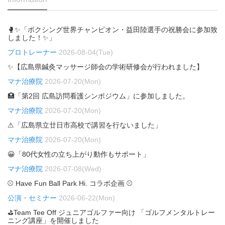
🥊✨「ボクシング世界チャンピオン・益田陸選手の祝勝会に参加致
しました！✨」
プロトレーナー
2026-08-04(Tue)
✨【広島県鍼灸マッサージ師会の学術研修会が行われました】
マナ治療院
2026-07-20(Mon)
🏥「第2回 広島訪問看護シンポジウム」に参加しました。
マナ治療院
2026-07-20(Mon)
⚠「広島県立廿日市高校で講習を行ないました」
マナ治療院
2026-07-20(Mon)
😀「80代女性の立ち上がり動作もサポート」
マナ治療院
2026-07-08(Wed)
⚾ Have Fun Ball Park Hi. コラボ企画 ⚾
公演・セミナー
2026-06-22(Mon)
⛳Team Tee Off ジュニアゴルファー向け 「ゴルフメンタルトレー
ニング講座」を開催しました