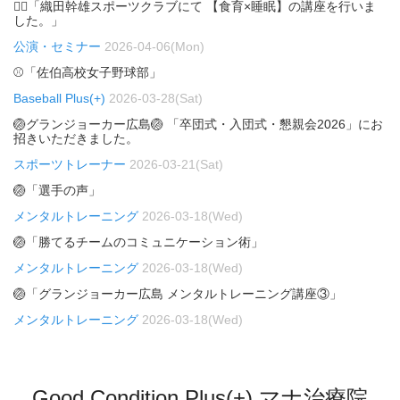
🏃‍♂️「織田幹雄スポーツクラブにて 【食育×睡眠】の講座を行いま
した。」
公演・セミナー
2026-04-06(Mon)
⚾「佐伯高校女子野球部」
Baseball Plus(+)
2026-03-28(Sat)
🏐グランジョーカー広島🏐 「卒団式・入団式・懇親会2026」にお
招きいただきました。
スポーツトレーナー
2026-03-21(Sat)
🏐「選手の声」
メンタルトレーニング
2026-03-18(Wed)
🏐「勝てるチームのコミュニケーション術」
メンタルトレーニング
2026-03-18(Wed)
🏐「グランジョーカー広島 メンタルトレーニング講座③」
メンタルトレーニング
2026-03-18(Wed)
Good Condition Plus(+) マナ治療院