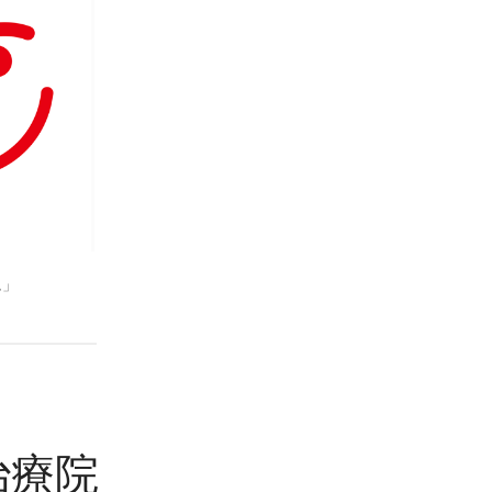
ム」
ナ治療院