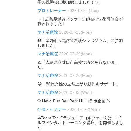
手の祝勝会に参加致しました！✨」
プロトレーナー
2026-08-04(Tue)
✨【広島県鍼灸マッサージ師会の学術研修会が
行われました】
マナ治療院
2026-07-20(Mon)
🏥「第2回 広島訪問看護シンポジウム」に参加
しました。
マナ治療院
2026-07-20(Mon)
⚠「広島県立廿日市高校で講習を行ないまし
た」
マナ治療院
2026-07-20(Mon)
😀「80代女性の立ち上がり動作もサポート」
マナ治療院
2026-07-08(Wed)
⚾ Have Fun Ball Park Hi. コラボ企画 ⚾
公演・セミナー
2026-06-22(Mon)
⛳Team Tee Off ジュニアゴルファー向け 「ゴ
ルフメンタルトレーニング講座」を開催しまし
た