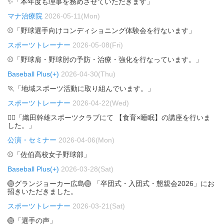
✨「本年度も理事を務めさせていただきます」
マナ治療院
2026-05-11(Mon)
⚾「野球選手向けコンディショニング体験会を行ないます」
スポーツトレーナー
2026-05-08(Fri)
⚾「野球肩・野球肘の予防・治療・強化を行なっています。」
Baseball Plus(+)
2026-04-30(Thu)
🏃「地域スポーツ活動に取り組んでいます。」
スポーツトレーナー
2026-04-22(Wed)
🏃‍♂️「織田幹雄スポーツクラブにて 【食育×睡眠】の講座を行いま
した。」
公演・セミナー
2026-04-06(Mon)
⚾「佐伯高校女子野球部」
Baseball Plus(+)
2026-03-28(Sat)
🏐グランジョーカー広島🏐 「卒団式・入団式・懇親会2026」にお
招きいただきました。
スポーツトレーナー
2026-03-21(Sat)
🏐「選手の声」