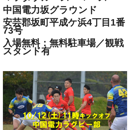
中国電力坂グラウンド
安芸郡坂町平成ケ浜4丁目1番
73号
入場無料：無料駐車場／観戦
スタンド有