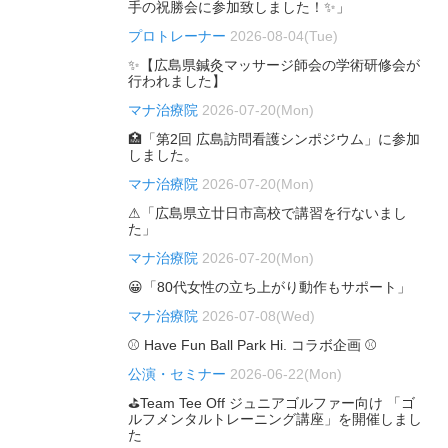
手の祝勝会に参加致しました！✨」
プロトレーナー
2026-08-04(Tue)
✨【広島県鍼灸マッサージ師会の学術研修会が
行われました】
マナ治療院
2026-07-20(Mon)
🏥「第2回 広島訪問看護シンポジウム」に参加
しました。
マナ治療院
2026-07-20(Mon)
⚠「広島県立廿日市高校で講習を行ないまし
た」
マナ治療院
2026-07-20(Mon)
😀「80代女性の立ち上がり動作もサポート」
マナ治療院
2026-07-08(Wed)
⚾ Have Fun Ball Park Hi. コラボ企画 ⚾
公演・セミナー
2026-06-22(Mon)
⛳Team Tee Off ジュニアゴルファー向け 「ゴ
ルフメンタルトレーニング講座」を開催しまし
た