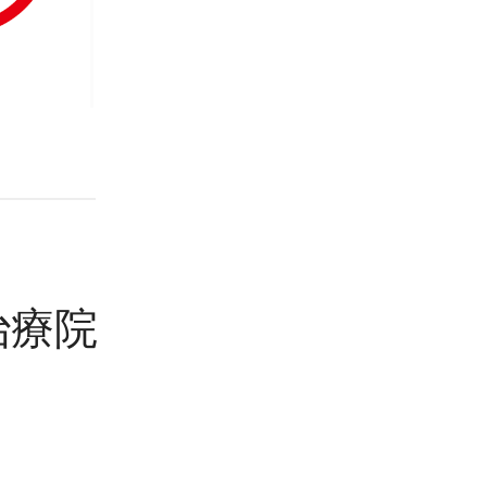
」
ナ治療院