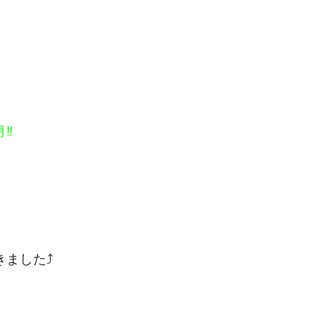
‼️
ました⤴️