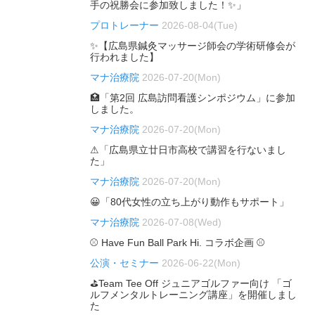
手の祝勝会に参加致しました！✨」
プロトレーナー
2026-08-04(Tue)
✨【広島県鍼灸マッサージ師会の学術研修会が
行われました】
マナ治療院
2026-07-20(Mon)
🏥「第2回 広島訪問看護シンポジウム」に参加
しました。
マナ治療院
2026-07-20(Mon)
⚠「広島県立廿日市高校で講習を行ないまし
た」
マナ治療院
2026-07-20(Mon)
😀「80代女性の立ち上がり動作もサポート」
マナ治療院
2026-07-08(Wed)
⚾ Have Fun Ball Park Hi. コラボ企画 ⚾
公演・セミナー
2026-06-22(Mon)
⛳Team Tee Off ジュニアゴルファー向け 「ゴ
ルフメンタルトレーニング講座」を開催しまし
た