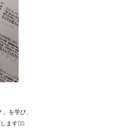
、
？」を学び、
️‍♂️‍