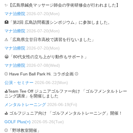
✨【広島県鍼灸マッサージ師会の学術研修会が行われました】
マナ治療院
2026-07-20(Mon)
🏥「第2回 広島訪問看護シンポジウム」に参加しました。
マナ治療院
2026-07-20(Mon)
⚠「広島県立廿日市高校で講習を行ないました」
マナ治療院
2026-07-20(Mon)
😀「80代女性の立ち上がり動作もサポート」
マナ治療院
2026-07-08(Wed)
⚾ Have Fun Ball Park Hi. コラボ企画 ⚾
公演・セミナー
2026-06-22(Mon)
⛳Team Tee Off ジュニアゴルファー向け 「ゴルフメンタルトレー
ニング講座」を開催しました
メンタルトレーニング
2026-06-19(Fri)
⛳ ゴルフジュニア向け 「ゴルフメンタルトレーニング」開催！
GOLF Plus(+)
2026-05-26(Tue)
⚾「野球教室開催」