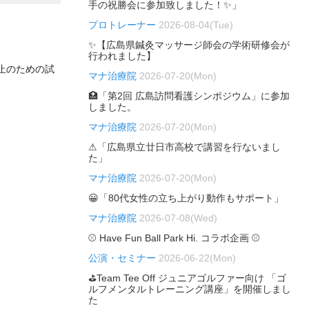
手の祝勝会に参加致しました！✨」
プロトレーナー
2026-08-04(Tue)
✨【広島県鍼灸マッサージ師会の学術研修会が
行われました】
止のための試
マナ治療院
2026-07-20(Mon)
🏥「第2回 広島訪問看護シンポジウム」に参加
しました。
マナ治療院
2026-07-20(Mon)
⚠「広島県立廿日市高校で講習を行ないまし
た」
マナ治療院
2026-07-20(Mon)
😀「80代女性の立ち上がり動作もサポート」
マナ治療院
2026-07-08(Wed)
⚾ Have Fun Ball Park Hi. コラボ企画 ⚾
公演・セミナー
2026-06-22(Mon)
⛳Team Tee Off ジュニアゴルファー向け 「ゴ
ルフメンタルトレーニング講座」を開催しまし
た