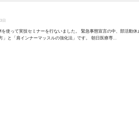
23日
Mを使って実技セミナーを行ないました。 緊急事態宣言の中、部活動休
方」と「肩インナーマッスルの強化法」です。 朝日医療専...