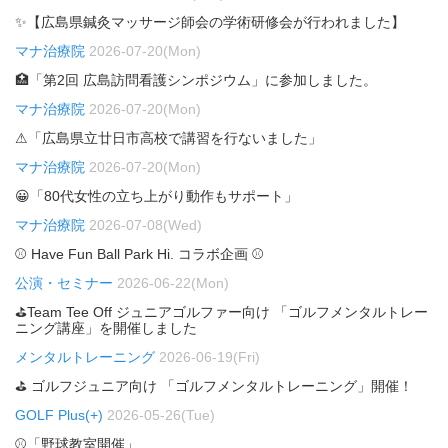
✨【広島県鍼灸マッサージ師会の学術研修会が行われました】
マナ治療院
2026-07-20(Mon)
🏥「第2回 広島訪問看護シンポジウム」に参加しました。
マナ治療院
2026-07-20(Mon)
⚠「広島県立廿日市高校で講習を行ないました」
マナ治療院
2026-07-20(Mon)
😀「80代女性の立ち上がり動作もサポート」
マナ治療院
2026-07-08(Wed)
⚾ Have Fun Ball Park Hi. コラボ企画 ⚾
公演・セミナー
2026-06-22(Mon)
⛳Team Tee Off ジュニアゴルファー向け 「ゴルフメンタルトレー
ニング講座」を開催しました
メンタルトレーニング
2026-06-19(Fri)
⛳ ゴルフジュニア向け 「ゴルフメンタルトレーニング」開催！
GOLF Plus(+)
2026-05-26(Tue)
⚾「野球教室開催」