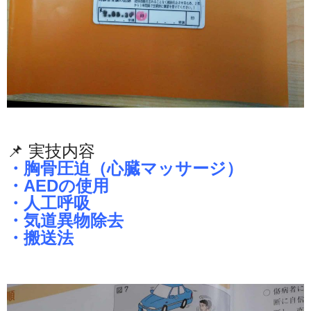
📌 実技内容
・胸骨圧迫（心臓マッサージ）
・AEDの使用
・人工呼吸
・気道異物除去
・搬送法