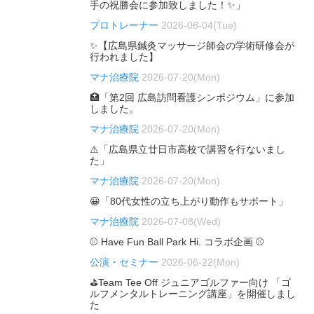
手の祝勝会に参加致しました！✨」
プロトレーナー
2026-08-04(Tue)
✨【広島県鍼灸マッサージ師会の学術研修会が
行われました】
マナ治療院
2026-07-20(Mon)
🏥「第2回 広島訪問看護シンポジウム」に参加
しました。
マナ治療院
2026-07-20(Mon)
⚠「広島県立廿日市高校で講習を行ないまし
た」
マナ治療院
2026-07-20(Mon)
😀「80代女性の立ち上がり動作もサポート」
マナ治療院
2026-07-08(Wed)
⚾ Have Fun Ball Park Hi. コラボ企画 ⚾
公演・セミナー
2026-06-22(Mon)
⛳Team Tee Off ジュニアゴルファー向け 「ゴ
ルフメンタルトレーニング講座」を開催しまし
た