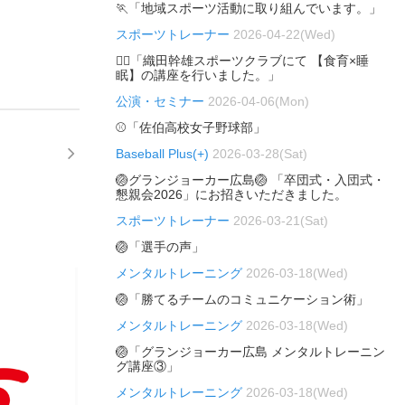
🏃「地域スポーツ活動に取り組んでいます。」
スポーツトレーナー
2026-04-22(Wed)
🏃‍♂️「織田幹雄スポーツクラブにて 【食育×睡
眠】の講座を行いました。」
公演・セミナー
2026-04-06(Mon)
⚾「佐伯高校女子野球部」
Baseball Plus(+)
2026-03-28(Sat)
🏐グランジョーカー広島🏐 「卒団式・入団式・
懇親会2026」にお招きいただきました。
スポーツトレーナー
2026-03-21(Sat)
🏐「選手の声」
メンタルトレーニング
2026-03-18(Wed)
🏐「勝てるチームのコミュニケーション術」
メンタルトレーニング
2026-03-18(Wed)
🏐「グランジョーカー広島 メンタルトレーニン
グ講座③」
メンタルトレーニング
2026-03-18(Wed)