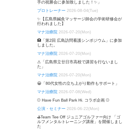
手の祝勝会に参加致しました！✨」
プロトレーナー
2026-08-04(Tue)
✨【広島県鍼灸マッサージ師会の学術研修会が
行われました】
マナ治療院
2026-07-20(Mon)
🏥「第2回 広島訪問看護シンポジウム」に参加
しました。
マナ治療院
2026-07-20(Mon)
⚠「広島県立廿日市高校で講習を行ないまし
た」
マナ治療院
2026-07-20(Mon)
😀「80代女性の立ち上がり動作もサポート」
マナ治療院
2026-07-08(Wed)
⚾ Have Fun Ball Park Hi. コラボ企画 ⚾
公演・セミナー
2026-06-22(Mon)
⛳Team Tee Off ジュニアゴルファー向け 「ゴ
ルフメンタルトレーニング講座」を開催しまし
た