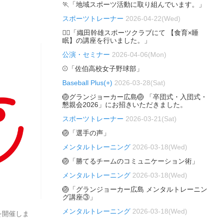
🏃「地域スポーツ活動に取り組んでいます。」
スポーツトレーナー
2026-04-22(Wed)
🏃‍♂️「織田幹雄スポーツクラブにて 【食育×睡
眠】の講座を行いました。」
公演・セミナー
2026-04-06(Mon)
⚾「佐伯高校女子野球部」
Baseball Plus(+)
2026-03-28(Sat)
🏐グランジョーカー広島🏐 「卒団式・入団式・
懇親会2026」にお招きいただきました。
スポーツトレーナー
2026-03-21(Sat)
🏐「選手の声」
メンタルトレーニング
2026-03-18(Wed)
🏐「勝てるチームのコミュニケーション術」
メンタルトレーニング
2026-03-18(Wed)
🏐「グランジョーカー広島 メンタルトレーニン
グ講座③」
メンタルトレーニング
2026-03-18(Wed)
を開催しま