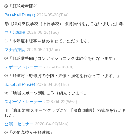
⚾「野球教室開催」
Baseball Plus(+)
2026-05-26(Tue)
📚【特別支援学校（旧盲学校） 教育実習をおこないました】📚
マナ治療院
2026-05-26(Tue)
✨「本年度も理事を務めさせていただきます」
マナ治療院
2026-05-11(Mon)
⚾「野球選手向けコンディショニング体験会を行ないます」
スポーツトレーナー
2026-05-08(Fri)
⚾「野球肩・野球肘の予防・治療・強化を行なっています。」
Baseball Plus(+)
2026-04-30(Thu)
🏃「地域スポーツ活動に取り組んでいます。」
スポーツトレーナー
2026-04-22(Wed)
🏃‍♂️「織田幹雄スポーツクラブにて 【食育×睡眠】の講座を行いま
した。」
公演・セミナー
2026-04-06(Mon)
⚾「佐伯高校女子野球部」