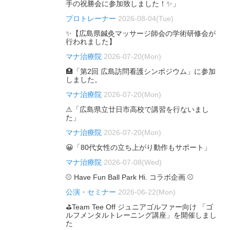
手の祝勝会に参加致しました！✨」
プロトレーナー
2026-08-04(Tue)
✨【広島県鍼灸マッサージ師会の学術研修会が
行われました】
マナ治療院
2026-07-20(Mon)
🏥「第2回 広島訪問看護シンポジウム」に参加
しました。
マナ治療院
2026-07-20(Mon)
⚠「広島県立廿日市高校で講習を行ないまし
た」
マナ治療院
2026-07-20(Mon)
😀「80代女性の立ち上がり動作もサポート」
マナ治療院
2026-07-08(Wed)
⚾ Have Fun Ball Park Hi. コラボ企画 ⚾
公演・セミナー
2026-06-22(Mon)
⛳Team Tee Off ジュニアゴルファー向け 「ゴ
ルフメンタルトレーニング講座」を開催しまし
た