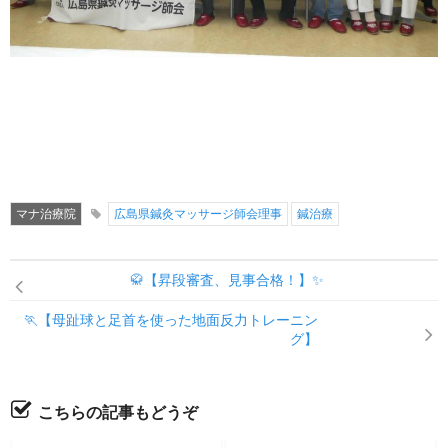
マナ治療院
広島県鍼灸マッサージ師会理事
鍼治療
🥋【昇段審査、見事合格！】✨
🏃【母趾球と足首を使った地面反力トレーニン
グ】
こちらの記事もどうぞ