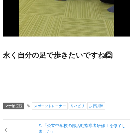
永く自分の足で歩きたいですね🙆
マナ治療院
スポーツトレーナー
リハビリ
歩行訓練
🏃「公立中学校の部活動指導者研修Ⅰを修了し
ました」