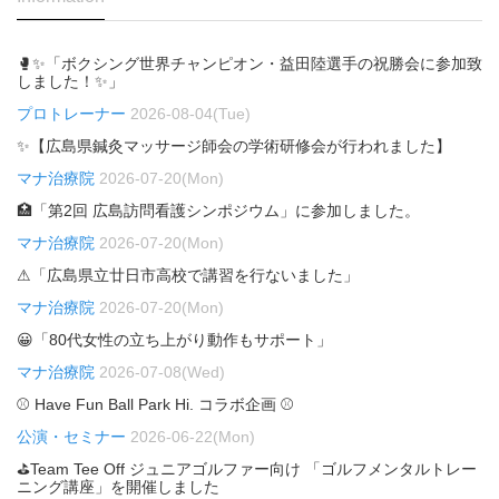
🥊✨「ボクシング世界チャンピオン・益田陸選手の祝勝会に参加致
しました！✨」
プロトレーナー
2026-08-04(Tue)
✨【広島県鍼灸マッサージ師会の学術研修会が行われました】
マナ治療院
2026-07-20(Mon)
🏥「第2回 広島訪問看護シンポジウム」に参加しました。
マナ治療院
2026-07-20(Mon)
⚠「広島県立廿日市高校で講習を行ないました」
マナ治療院
2026-07-20(Mon)
😀「80代女性の立ち上がり動作もサポート」
マナ治療院
2026-07-08(Wed)
⚾ Have Fun Ball Park Hi. コラボ企画 ⚾
公演・セミナー
2026-06-22(Mon)
⛳Team Tee Off ジュニアゴルファー向け 「ゴルフメンタルトレー
ニング講座」を開催しました