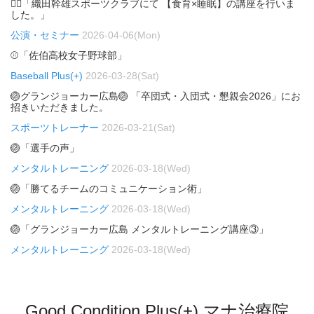
🏃‍♂️「織田幹雄スポーツクラブにて 【食育×睡眠】の講座を行いま
した。」
公演・セミナー
2026-04-06(Mon)
⚾「佐伯高校女子野球部」
Baseball Plus(+)
2026-03-28(Sat)
🏐グランジョーカー広島🏐 「卒団式・入団式・懇親会2026」にお
招きいただきました。
スポーツトレーナー
2026-03-21(Sat)
🏐「選手の声」
メンタルトレーニング
2026-03-18(Wed)
🏐「勝てるチームのコミュニケーション術」
メンタルトレーニング
2026-03-18(Wed)
🏐「グランジョーカー広島 メンタルトレーニング講座③」
メンタルトレーニング
2026-03-18(Wed)
Good Condition Plus(+) マナ治療院