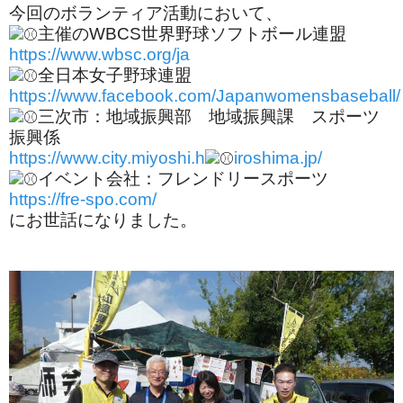
今回のボランティア活動において、
主催のWBCS世界野球ソフトボール連盟
https://www.wbsc.org/ja
全日本女子野球連盟
https://www.facebook.com/Japanwomensbaseball/
三次市：地域振興部 地域振興課 スポーツ
振興係
https://www.city.miyoshi.h
iroshima.jp/
イベント会社：フレンドリースポーツ
https://fre-spo.com/
にお世話になりました。