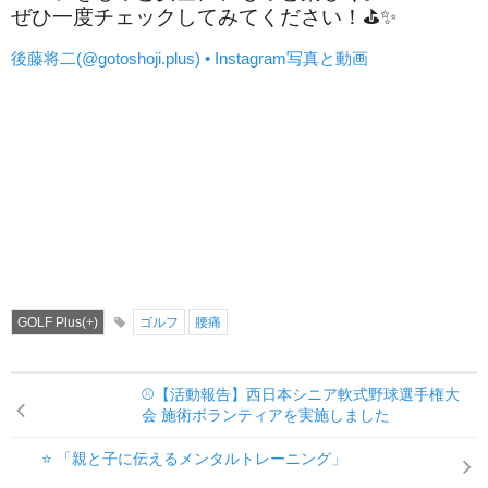
ぜひ一度チェックしてみてください！⛳✨
後藤将二(@gotoshoji.plus) • Instagram写真と動画
GOLF Plus(+)
ゴルフ
腰痛
⚾【活動報告】西日本シニア軟式野球選手権大
会 施術ボランティアを実施しました
⭐ 「親と子に伝えるメンタルトレーニング」