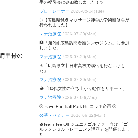
手の祝勝会に参加致しました！✨」
プロトレーナー
2026-08-04(Tue)
✨【広島県鍼灸マッサージ師会の学術研修会が
行われました】
マナ治療院
2026-07-20(Mon)
🏥「第2回 広島訪問看護シンポジウム」に参加
しました。
・肩甲骨の
マナ治療院
2026-07-20(Mon)
⚠「広島県立廿日市高校で講習を行ないまし
た」
マナ治療院
2026-07-20(Mon)
😀「80代女性の立ち上がり動作もサポート」
マナ治療院
2026-07-08(Wed)
⚾ Have Fun Ball Park Hi. コラボ企画 ⚾
公演・セミナー
2026-06-22(Mon)
⛳Team Tee Off ジュニアゴルファー向け 「ゴ
ルフメンタルトレーニング講座」を開催しまし
た