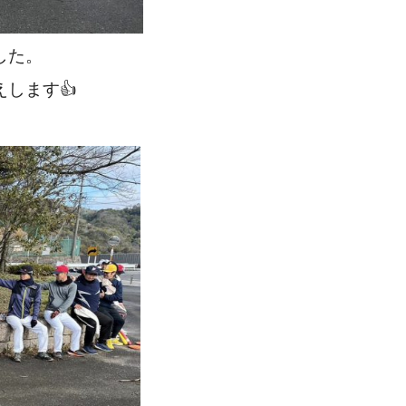
した。
します👍