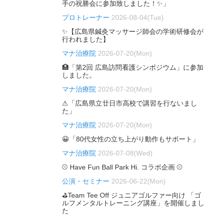
手の祝勝会に参加致しました！✨」
プロトレーナー
2026-08-04(Tue)
✨【広島県鍼灸マッサージ師会の学術研修会が
行われました】
マナ治療院
2026-07-20(Mon)
🏥「第2回 広島訪問看護シンポジウム」に参加
しました。
マナ治療院
2026-07-20(Mon)
⚠「広島県立廿日市高校で講習を行ないまし
た」
マナ治療院
2026-07-20(Mon)
😀「80代女性の立ち上がり動作もサポート」
マナ治療院
2026-07-08(Wed)
⚾ Have Fun Ball Park Hi. コラボ企画 ⚾
公演・セミナー
2026-06-22(Mon)
⛳Team Tee Off ジュニアゴルファー向け 「ゴ
ルフメンタルトレーニング講座」を開催しまし
た