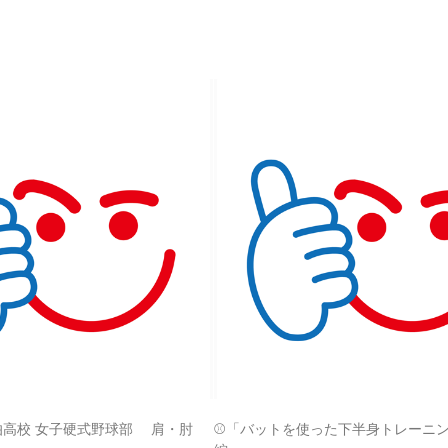
伯高校 女子硬式野球部 肩・肘
⚾「バットを使った下半身トレーニン