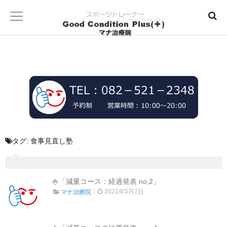
タグ:
食事見直し塾
🍚「減量コース：経過発表 no,2」
2021年5月7日
マナ治療院